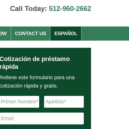
Call Today:
512-960-2662
NOW
CONTACT US
ESPAÑOL
Cotización de préstamo
rápida
Rellene este formulario para una
cotización rápida y gratis.
N
a
m
E
e
m
*