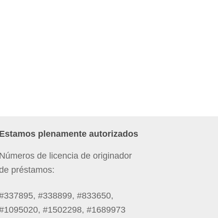
Estamos plenamente autorizados
Números de licencia de originador
de préstamos:
#337895, #338899, #833650,
#1095020, #1502298, #1689973