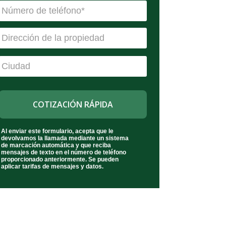
a
N
i
ú
l
m
P
e
r
r
o
o
p
d
e
e
r
t
t
e
y
l
A
T
Al enviar este formulario, acepta que le
é
d
e
devolvamos la llamada mediante un sistema
f
l
de marcación automática y que reciba
d
c
mensajes de texto en el número de teléfono
o
o
r
proporcionado anteriormente. Se pueden
C
aplicar tarifas de mensajes y datos.
n
e
o
o
n
s
s
*
e
s
n
t